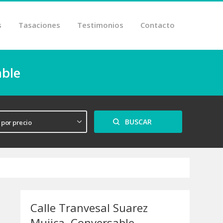
s
Tasaciones
Testimonios
Contacto
able
Calle Tranvesal Suarez
Mujica, Conversable