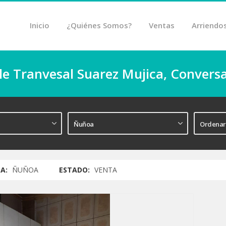
Inicio
¿Quiénes Somos?
Ventas
Arriendo
le Tranvesal Suarez Mujica, Convers
A:
ÑUÑOA
ESTADO:
VENTA