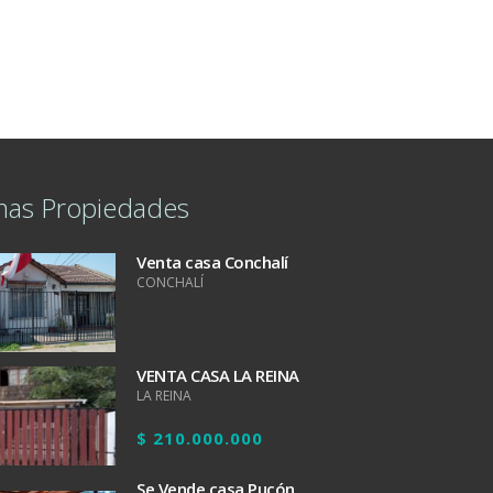
mas Propiedades
Venta casa Conchalí
CONCHALÍ
VENTA CASA LA REINA
LA REINA
$ 210.000.000
Se Vende casa Pucón