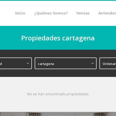
Inicio
¿Quiénes Somos?
Ventas
Arriendo
Propiedades cartagena
No se han encontrado propiedades.