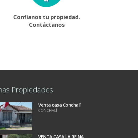
Confíanos tu propiedad.
Contáctanos
mas Propiedades
Venta casa Conchalí
CONCHALÍ
VENTA CASA LA REINA